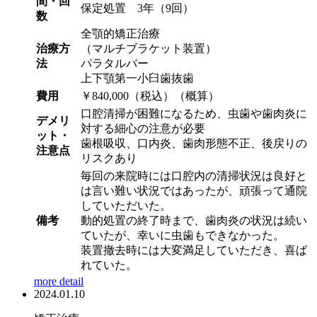
間・回
保定処置 3年（9回）
数
全顎的矯正治療
治療方
（マルチブラケット装置）
法
パラタルバー
上下顎第一小臼歯抜歯
費用
￥840,000（税込）（概算）
口腔清掃が困難になるため、虫歯や歯肉炎に
デメリ
対する細心の注意が必要
ット・
歯根吸収、口内炎、歯肉形態不正、後戻りの
注意点
リスクあり
毎回の来院時には口腔内の清掃状況は良好と
は言い難い状況ではあったが、頑張って通院
していただいた。
備考
動的処置の終了時まで、歯肉炎の状況は続い
ていたが、幸いに虫歯もできなかった。
装置撤去時には大変満足していただき、喜ば
れていた。
more detail
2024.01.10