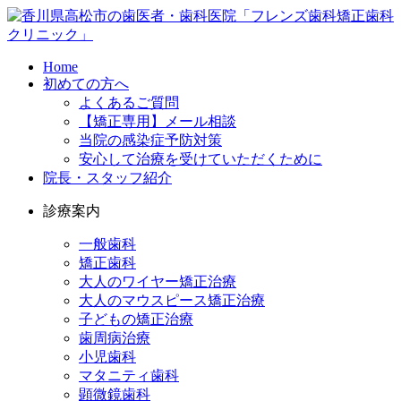
Home
初めての方へ
よくあるご質問
【矯正専用】メール相談
当院の感染症予防対策
安心して治療を受けていただくために
院長・スタッフ紹介
診療案内
一般歯科
矯正歯科
大人のワイヤー矯正治療
大人のマウスピース矯正治療
子どもの矯正治療
歯周病治療
小児歯科
マタニティ歯科
顕微鏡歯科