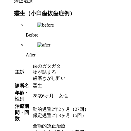
矯正治療
叢生（小臼歯抜歯症例）
Before
After
歯のガタガタ
主訴
物が詰まる
歯磨きがし難い
診断名
叢生
年齢・
28歳6ヶ月 女性
性別
治療期
動的処置2年2ヶ月（27回）
間・回
保定処置2年8ヶ月（5回）
数
全顎的矯正治療