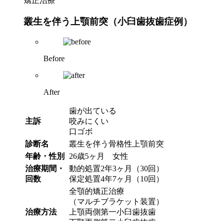
矯正治療
叢生を伴う上顎前突（小臼歯抜歯症例）
Before
After
歯が出ている
主訴
咬みにくい
口ゴボ
診断名
叢生を伴う骨格性上顎前突
年齢・性別
26歳5ヶ月 女性
治療期間・
動的処置2年3ヶ月（30回）
回数
保定処置4年7ヶ月（10回）
全顎的矯正治療
（マルチブラケット装置）
治療方法
上顎両側第一小臼歯抜歯