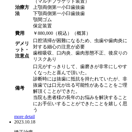
（マルチブラケット装置）
治療方
上顎両側第一小臼歯抜歯
法
下顎両側第一小臼歯抜歯
顎間ゴム
保定装置
費用
￥880,000（税込）（概算）
口腔清掃が困難になるため、虫歯や歯肉炎に
デメリ
対する細心の注意が必要
ット・
歯根吸収、口内炎、歯肉形態不正、後戻りの
注意点
リスクあり
口元がすっきりして、歯磨きが非常にしやす
くなったと喜んで頂いた。
診断時には抜歯に抵抗を持たれていたが、非
抜歯では口元が出る可能性があることをご理
備考
解頂くことができた。
当院も患者様の長年のお悩みを解決すること
にお手伝いすることができたことを嬉しく思
う
more detail
2023.10.18