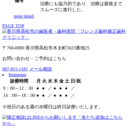
備考
治療にも協力的であり、治療は最後まで
スムーズに進行した。
more detail
PAGE TOP
〒760-0080 香川県高松市木太町5023番地25
お問い合わせ・ご予約はこちら
087-815-1181
メール相談
Instagram
診療時間
月
火
水
木
金
土
日/祝
9：00～12：30
●
●
／
●
●
●
／
14：00～18：00
●
●
／
●
●
●
／
※祝日のある週の水曜日は終日診療いたします。