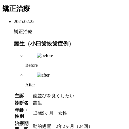
矯正治療
2025.02.22
矯正治療
叢生（小臼歯抜歯症例）
Before
After
主訴
歯並びを良くしたい
診断名
叢生
年齢・
13歳9ヶ月 女性
性別
治療期
動的処置 2年2ヶ月（24回）