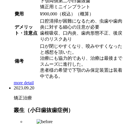
下顎両側第二小臼歯抜歯
矯正用ミニインプラント
費用
¥900,000（税込）（概算）
口腔清掃が困難になるため、虫歯や歯肉
デメリッ
炎に対する細心の注意が必要
ト・注意点
歯根吸収、口内炎、歯肉形態不正、後戻
りのリスクあり
口が閉じやすくなり、咬みやすくなった
と感想を頂いた。
治療にも協力的であり、治療は最後まで
備考
スムーズに進行した。
患者様の希望で下顎のみ保定装置は装着
中である。
more detail
2023.09.20
矯正治療
叢生（小臼歯抜歯症例）