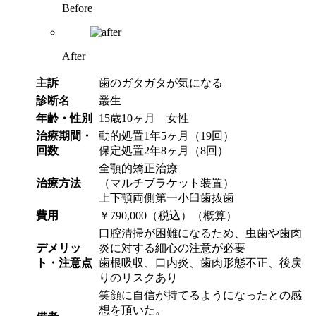
Before
After
主訴
歯のガタガタが気になる
診断名
叢生
年齢・性別
15歳10ヶ月 女性
治療期間・
動的処置1年5ヶ月（19回）
回数
保定処置2年8ヶ月（8回）
全顎的矯正治療
治療方法
（マルチブラケット装置）
上下顎両側第一小臼歯抜歯
費用
￥790,000（税込）（概算）
口腔清掃が困難になるため、虫歯や歯肉
デメリッ
炎に対する細心の注意が必要
ト・注意点
歯根吸収、口内炎、歯肉形態不正、後戻
りのリスクあり
笑顔に自信が持てるようになったとの感
想を頂いた。