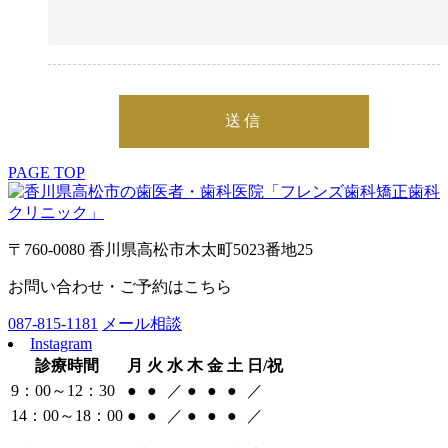
PAGE TOP
〒760-0080 香川県高松市木太町5023番地25
お問い合わせ・ご予約はこちら
087-815-1181
メール相談
Instagram
診療時間
月
火
水
木
金
土
日/祝
9：00～12：30
●
●
／
●
●
●
／
14：00～18：00
●
●
／
●
●
●
／