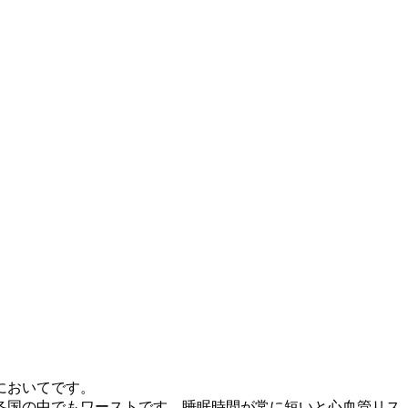
においてです。
各国の中でもワーストです。睡眠時間が常に短いと心血管リス