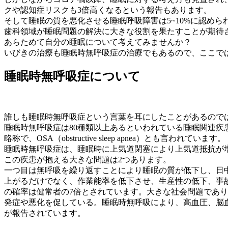
クや認知症リスクも3倍高くなるという報告もあります。
そして睡眠の質を悪化させる睡眠呼吸障害は5~10%に認め
歯科領域が睡眠問題の解決に大きな役割を果たすことが期待さ
あらためて自分の睡眠について考えてみませんか？
いびきの治療も睡眠時無呼吸症の治療でもあるので、ここで
睡眠時無呼吸症について
誰しも睡眠時無呼吸症という言葉を耳にしたことがあるので
睡眠時無呼吸症は80種類以上あるといわれている睡眠関連疾
略称で、OSA（obstructive sleep apnea）とも言われています。
睡眠時無呼吸症は、睡眠時に上気道閉塞により上気道抵抗が
この疾患が抱える大きな問題は2つあります。
一つ目は無呼吸を繰り返すことにより睡眠の質が低下し、日
上がるだけでなく、作業能率を低下させ、生産性の低下、事
の確率は健常者の7倍とされています。大きな社会問題であ
発症や悪化を促している。睡眠時無呼吸により、高血圧、脳
が報告されています。