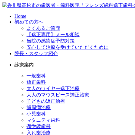
Home
初めての方へ
よくあるご質問
【矯正専用】メール相談
当院の感染症予防対策
安心して治療を受けていただくために
院長・スタッフ紹介
診療案内
一般歯科
矯正歯科
大人のワイヤー矯正治療
大人のマウスピース矯正治療
子どもの矯正治療
歯周病治療
小児歯科
マタニティ歯科
顕微鏡歯科
入れ歯治療