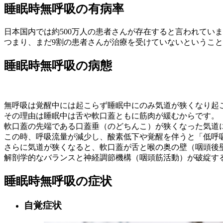
睡眠時無呼吸の有病率
日本国内では約500万人の患者さんが存在すると言われてい
つまり、まだ9割の患者さんが治療を受けていないというこ
睡眠時無呼吸の病態
無呼吸は覚醒中には起こらず睡眠中にのみ気道が狭くなり起
その理由は睡眠中は舌や軟口蓋ともに筋肉が緩むからです。
軟口蓋の先端である口蓋垂（のどちんこ）が狭くなった気道
この時、呼吸流量が減少し、酸素低下や覚醒を伴うと「低呼
さらに気道が狭くなると、軟口蓋が舌と喉の奥の壁（咽頭後
解剖学的なバランスと神経調節機構（咽頭筋活動）が破綻す
睡眠時無呼吸の症状
自覚症状