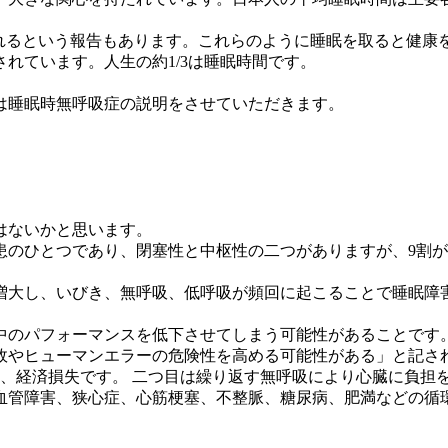
られるという報告もあります。これらのように睡眠を取ると健
れています。人生の約1/3は睡眠時間です。
は睡眠時無呼吸症の説明をさせていただきます。
はないかと思います。
患のひとつであり、閉塞性と中枢性の二つがありますが、9割
増大し、いびき、無呼吸、低呼吸が頻回に起こることで睡眠障
中のパフォーマンスを低下させてしまう可能性があることです
故やヒューマンエラーの危険性を高める可能性がある」と記さ
り、経済損失です。 二つ目は繰り返す無呼吸により心臓に負担
血管障害、狭心症、心筋梗塞、不整脈、糖尿病、肥満などの循環