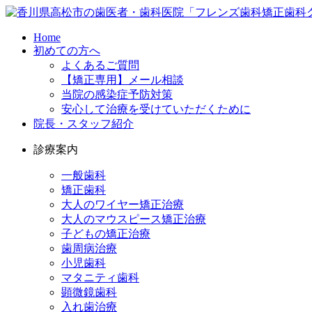
Home
初めての方へ
よくあるご質問
【矯正専用】メール相談
当院の感染症予防対策
安心して治療を受けていただくために
院長・スタッフ紹介
診療案内
一般歯科
矯正歯科
大人のワイヤー矯正治療
大人のマウスピース矯正治療
子どもの矯正治療
歯周病治療
小児歯科
マタニティ歯科
顕微鏡歯科
入れ歯治療