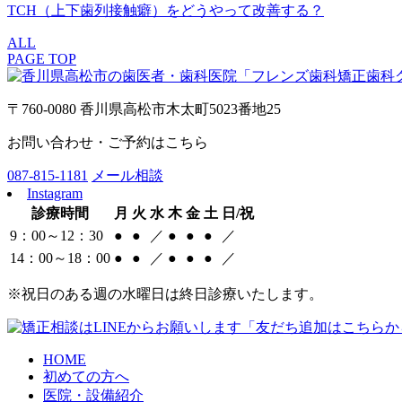
TCH（上下歯列接触癖）をどうやって改善する？
ALL
PAGE TOP
〒760-0080 香川県高松市木太町5023番地25
お問い合わせ・ご予約はこちら
087-815-1181
メール相談
Instagram
診療時間
月
火
水
木
金
土
日/祝
9：00～12：30
●
●
／
●
●
●
／
14：00～18：00
●
●
／
●
●
●
／
※祝日のある週の水曜日は終日診療いたします。
HOME
初めての方へ
医院・設備紹介