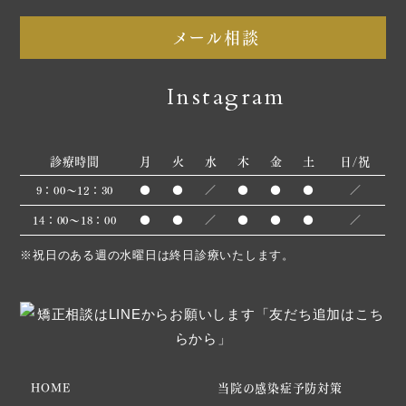
メール相談
Instagram
診療時間
月
火
水
木
金
土
日/祝
9：00～12：30
●
●
／
●
●
●
／
14：00～18：00
●
●
／
●
●
●
／
※祝日のある週の水曜日は終日診療いたします。
HOME
当院の感染症予防対策