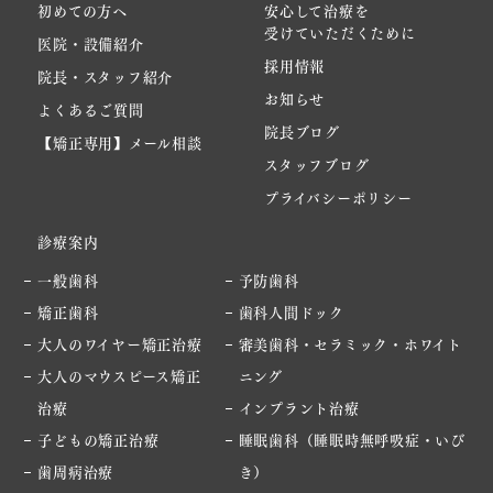
初めての方へ
安心して治療を
受けていただくために
医院・設備紹介
採用情報
院長・スタッフ紹介
お知らせ
よくあるご質問
院長ブログ
【矯正専用】メール相談
スタッフブログ
プライバシーポリシー
診療案内
一般歯科
予防歯科
矯正歯科
歯科人間ドック
大人のワイヤー矯正治療
審美歯科・セラミック・ホワイト
大人のマウスピース矯正
ニング
治療
インプラント治療
子どもの矯正治療
睡眠歯科（睡眠時無呼吸症・いび
歯周病治療
き）